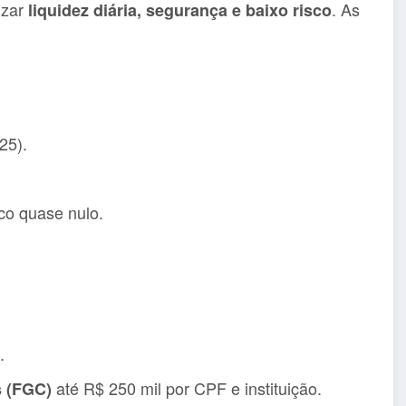
izar
. As
liquidez diária, segurança e baixo risco
25).
sco quase nulo.
.
até R$ 250 mil por CPF e instituição.
s (FGC)