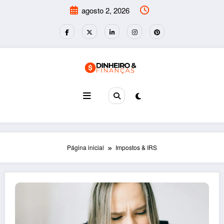
Pular
agosto 2, 2026
para
o
conteúdo
Página inicial
Impostos & IRS