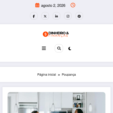
Pular
agosto 2, 2026
para
o
conteúdo
Página inicial
Poupança