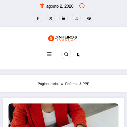
Pular
agosto 2, 2026
para
o
conteúdo
Página inicial
Reforma & PPR