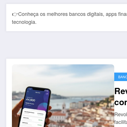
👉Conheça os melhores bancos digitais, apps fina
tecnologia.
BANC
Rev
com
IB
Revol
se
facil