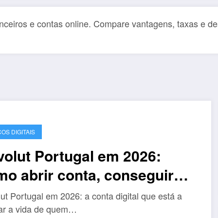
nceiros e contas online. Compare vantagens, taxas e de
OS DIGITAIS
olut Portugal em 2026:
o abrir conta, conseguir
AN português e usar tudo
ut Portugal em 2026: a conta digital que está a
m complicações
itar a vida de quem…