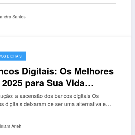
andra Santos
OS DIGITAIS
ncos Digitais: Os Melhores
 2025 para Sua Vida
anceira
dução: a ascensão dos bancos digitais Os
s digitais deixaram de ser uma alternativa e…
iriam Arieh