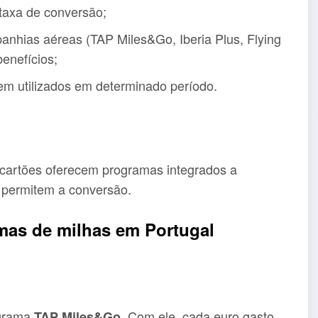
taxa de conversão;
anhias aéreas (TAP Miles&Go, Iberia Plus, Flying
enefícios;
em utilizados em determinado período.
 cartões oferecem programas integrados a
 permitem a conversão.
amas de milhas em Portugal
ograma
. Com ele, cada euro gasto
TAP Miles&Go